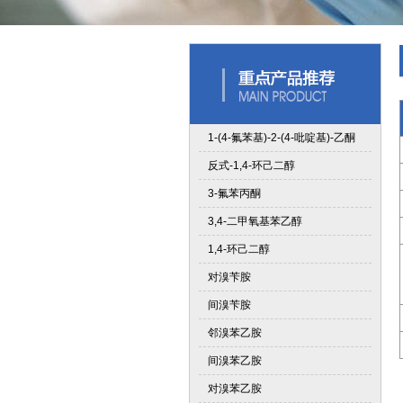
1-(4-氟苯基)-2-(4-吡啶基)-乙酮
反式-1,4-环己二醇
3-氟苯丙酮
3,4-二甲氧基苯乙醇
1,4-环己二醇
对溴苄胺
间溴苄胺
邻溴苯乙胺
间溴苯乙胺
对溴苯乙胺