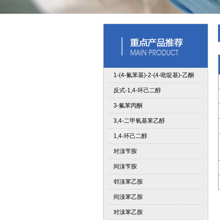
1-(4-氟苯基)-2-(4-吡啶基)-乙酮
反式-1,4-环己二醇
3-氟苯丙酮
3,4-二甲氧基苯乙醇
1,4-环己二醇
对溴苄胺
间溴苄胺
邻溴苯乙胺
间溴苯乙胺
对溴苯乙胺