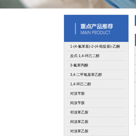
1-(4-氟苯基)-2-(4-吡啶基)-乙酮
反式-1,4-环己二醇
3-氟苯丙酮
3,4-二甲氧基苯乙醇
1,4-环己二醇
对溴苄胺
间溴苄胺
邻溴苯乙胺
间溴苯乙胺
对溴苯乙胺