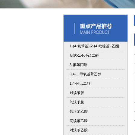
1-(4-氟苯基)-2-(4-吡啶基)-乙酮
反式-1,4-环己二醇
3-氟苯丙酮
3,4-二甲氧基苯乙醇
1,4-环己二醇
对溴苄胺
间溴苄胺
邻溴苯乙胺
间溴苯乙胺
对溴苯乙胺