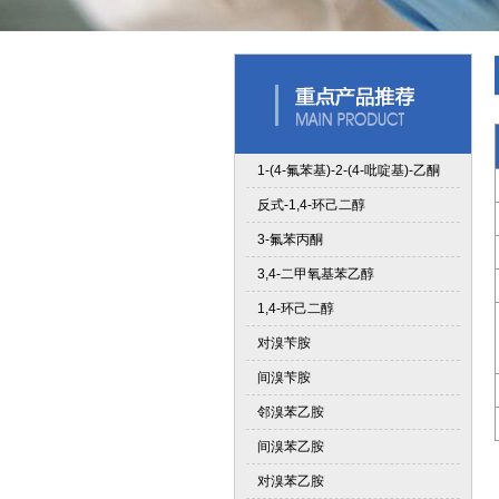
1-(4-氟苯基)-2-(4-吡啶基)-乙酮
反式-1,4-环己二醇
3-氟苯丙酮
3,4-二甲氧基苯乙醇
1,4-环己二醇
对溴苄胺
间溴苄胺
邻溴苯乙胺
间溴苯乙胺
对溴苯乙胺