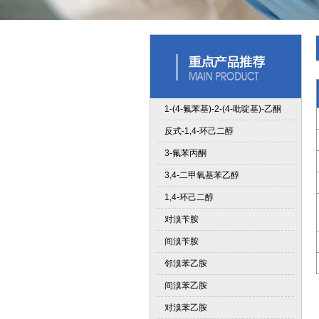
1-(4-氟苯基)-2-(4-吡啶基)-乙酮
反式-1,4-环己二醇
3-氟苯丙酮
3,4-二甲氧基苯乙醇
1,4-环己二醇
对溴苄胺
间溴苄胺
邻溴苯乙胺
间溴苯乙胺
对溴苯乙胺