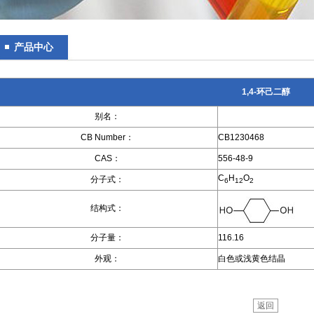
产品中心
1,4-环己二醇
别名：
CB Number：
CB1230468
CAS：
556-48-9
C
H
O
分子式：
6
12
2
结构式：
分子量：
116.16
外观：
白色或浅黄色结晶
返回